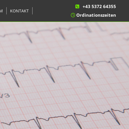
+43 5372 64355

M
KONTAKT
Ordinationszeiten
